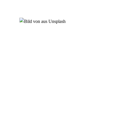
Bei den Bildern und Fotos auf handelt es sich um eigene Aufnahmen aus den
Kindertagesstätten, Bilder, die von Partnern oder Verbänden oder Bilder, die von
Unsplashnutzern, zur Verfügung gestellt werden.